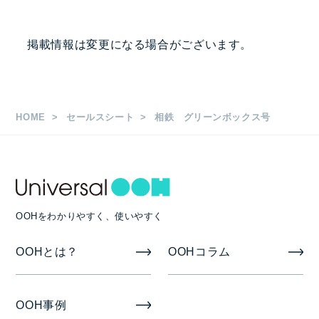
掲出駅・路線
掲載情報は変更になる場合がございます。
相鉄全線 1編成10両
枚数
HOME
セールスシート
相鉄 グリーンボックス号
中づり B3 260枚
まど上・ドア上（H280×Ｗ515ｍｍ） 580枚
ドア横 B3 220枚
OOHをわかりやすく、使いやすく
OOHとは？
OOHコラム
掲出期間
14日
OOH事例