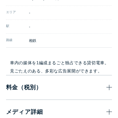
エリア
-
駅
-
路線
相鉄
車内の媒体を1編成まるごと独占できる貸切電車。
見ごたえのある、多彩な広告展開ができます。
料金（税別）
14日(2週間)
メディア詳細
2,000,000
Aプラン
円