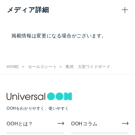
メディア詳細
300,000
—
円
掲出駅・路線
掲載情報は変更になる場合がございます。
大宮駅 改札内
枚数
HOME
セールスシート
東武 大宮ワイドボード
B0 8枚（B0×4連×2段）
掲出期間
7日
OOHをわかりやすく、使いやすく
掲出開始日
OOHとは？
OOHコラム
月曜日