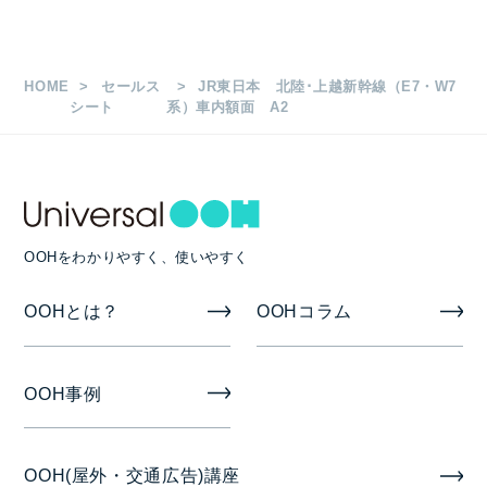
賀）
枚数
HOME
セールス
JR東日本 北陸･上越新幹線（E7・W7
シート
系）車内額面 A2
A2 224枚（1編成あたり2枚セット）
掲出期間
１ヶ月
OOHをわかりやすく、使いやすく
OOHとは？
OOHコラム
OOH事例
OOH(屋外・交通広告)講座