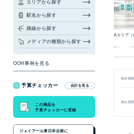
エリアから探す
お問い合わせ・相談
駅名から探す
広告枠を探す
(簡易検索)
閉じる
路線から探す
Aエリア（
メディアの種類から探す
検索する
OOH事例を見る
広告枠を探す
(詳細検索)
媒体種
0
予算チェッカー
エリアから探す
駅名から探す
掲出期
この商品を
予算チェッカーに登録
路線から探す
メディアの種類から探す
ジェイアール東日本企画に