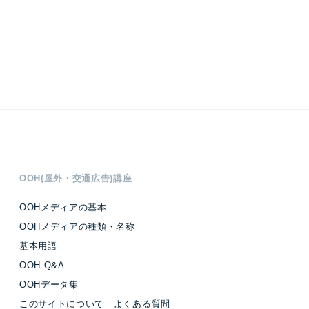
OOH(屋外・交通広告)講座
OOHメディアの基本
OOHメディアの種類・名称
基本用語
OOH Q&A
OOHデータ集
このサイトについて よくある質問