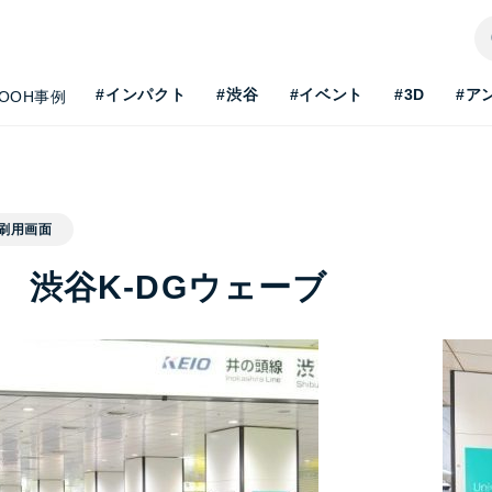
#インパクト
#渋谷
#イベント
#3D
#ア
OOH事例
刷用画面
 渋谷K-DGウェーブ
H最新事情を知りたい