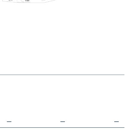
—
—
—