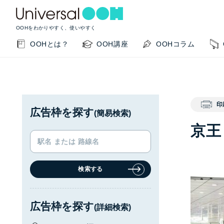
OOHをわかりやすく、使いやすく
OOHとは？
OOH講座
OOHコラム
印
広告枠を探す
(簡易検索)
京王
検索する
KEYWORD SEARCH
GUIDE
サイト内検索
このサイトの使い方
広告枠を探す
(詳細検索)
OOHの基本を知りたい
掲載事例を知りたい
OO
閉じる