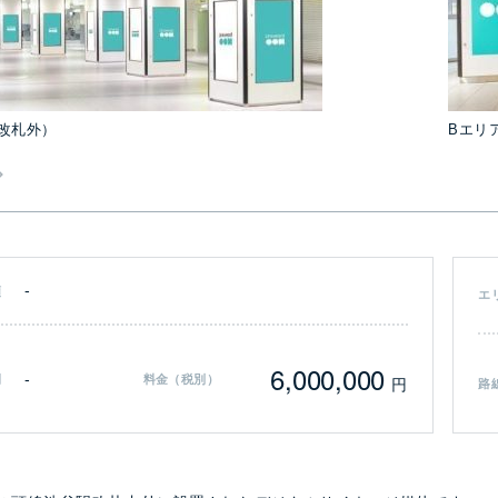
改札外）
Bエリ
-
類
エ
6,000,000
-
間
料金（税別）
円
路