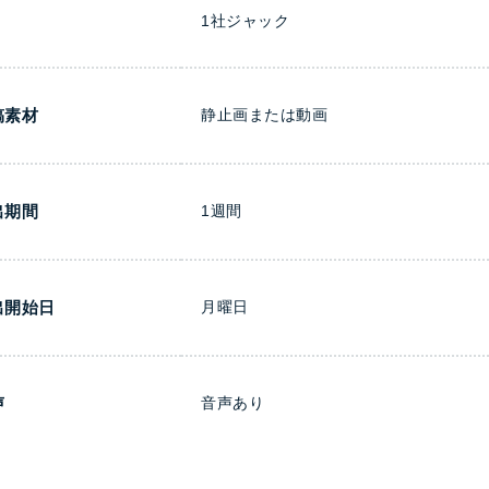
1社ジャック
稿素材
静止画または動画
出期間
1週間
出開始日
月曜日
声
音声あり