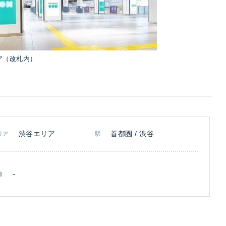
ア（改札内）
渋谷エリア
首都圏 / 渋谷
リア
駅
-
線