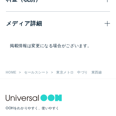
7日(1週間)
メディア詳細
960,000
B3シングル
円
掲出駅・路線
掲載情報は変更になる場合がございます。
1,920,000
B3ワイド
円
東京メトロ 東西線（含む東葉高速）
枚数
HOME
セールスシート
東京メトロ 中づり 東西線
B3/B3ワイド 2,040枚
掲出期間
1週間
OOHをわかりやすく、使いやすく