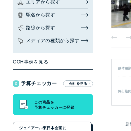
エリアから探す
お問い合わせ・相談
駅名から探す
広告枠を探す
(簡易検索)
閉じる
路線から探す
メディアの種類から探す
検索する
OOH事例を見る
媒体種
広告枠を探す
(詳細検索)
0
予算チェッカー
エリアから探す
掲出期
駅名から探す
この商品を
予算チェッカーに登録
路線から探す
メディアの種類から探す
新
ジェイアール東日本企画に