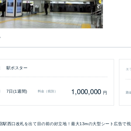
駅ポスター
類
エ
1,000,000
7日(1週間)
間
料金（税別）
円
路
宿駅西口改札を出て目の前の好立地！最大13mの大型シート広告で