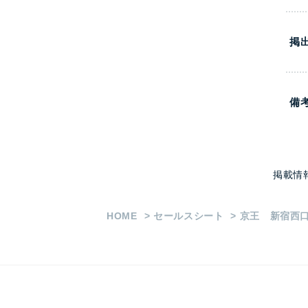
掲
備
掲載情
HOME
セールスシート
京王 新宿西