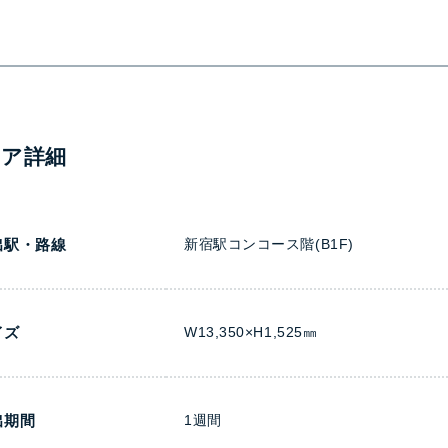
ィア詳細
出駅・路線
新宿駅コンコース階(B1F)
イズ
W13,350×H1,525㎜
出期間
1週間