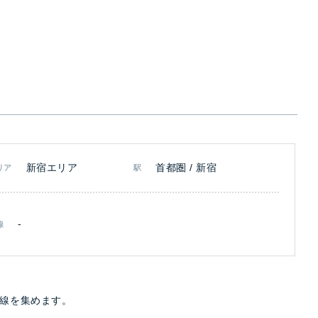
新宿エリア
首都圏 / 新宿
リア
駅
-
線
視線を集めます。