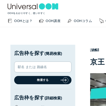
OOHをわかりやすく、使いやすく
OOHとは？
OOH講座
OOHコラム
駅広告
広告枠を探す
(簡易検索)
京王
検索する
KEYWORD SEARCH
GUIDE
サイト内検索
このサイトの使い方
広告枠を探す
(詳細検索)
OOHの基本を知りたい
掲載事例を知りたい
OO
閉じる