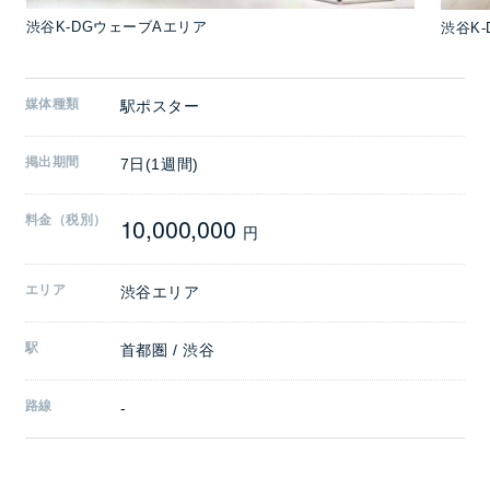
渋谷K-DGウェーブAエリア
渋谷K
媒体種類
駅ポスター
掲出期間
7日(1週間)
10,000,000
料金（税別）
円
エリア
渋谷エリア
駅
首都圏 / 渋谷
路線
-