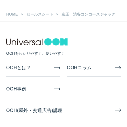
サイズ
HOME
セールスシート
京王 渋谷コンコースジャック
渋谷K-DGウェーブ 70インチモニター59面
渋谷スーパー16 B0×16枚（8連×2段）
渋谷スーパー4 A～C B0×4枚（2連×2段） 3セット
OOHをわかりやすく、使いやすく
渋谷フラッグ B0×20面
OOHとは？
OOHコラム
渋谷丸柱集中ばり B0×13枚
渋谷駅改札上部大型シート W12,100×H1,510mm
OOH事例
渋谷駅ホームドアシート W750×H880mm 50枚
OOH(屋外・交通広告)講座
掲出期間
1週間