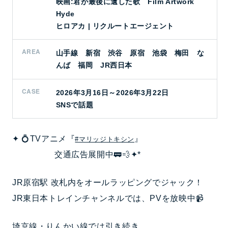
映画:君が最後に遺した歌 Film Artwork
Hyde
ヒロアカ | リクルートエージェント
AREA
山手線 新宿 渋谷 原宿 池袋 梅田 な
んば 福岡 JR西日本
CASE
2026年3月16日～2026年3月22日
SNSで話題
✦ 💍TVアニメ『
』
#マリッジトキシン
交通広告展開中🚃💨✦*
JR原宿駅 改札内をオールラッピングでジャック！
JR東日本トレインチャンネルでは、PVを放映中📹
埼京線・りんかい線では引き続き