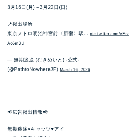
3月16日(月)～3月22日(日)
📍掲出場所
東京メトロ明治神宮前〈原宿〉駅…
pic.twitter.com/cErz
Ao6mBU
— 無期迷途 (むきめいと) -公式-
(@PathtoNowhereJP)
March 16, 2026
📢広告掲出情報📢
無期迷途×キャッツ♥アイ