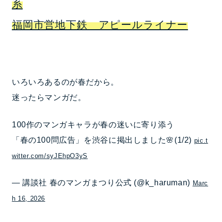
系
福岡市営地下鉄 アピールライナー
いろいろあるのが春だから。
迷ったらマンガだ。
100作のマンガキャラが春の迷いに寄り添う
「春の100問広告」を渋谷に掲出しました🌸(1/2)
pic.t
witter.com/syJEhpO3yS
— 講談社 春のマンガまつり公式 (@k_haruman)
Marc
h 16, 2026