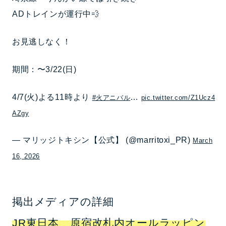
ADトレインが運行中💨
お見逃しなく！
期間：〜3/22(日)
4/7(火)よる11時より
…
#火アニバル
pic.twitter.com/Z1Ucz4
AZgy
— マリッジトキシン【公式】 (@marritoxi_PR)
March
16, 2026
掲出メディアの詳細
JR東日本 原宿改札内オールラッピン