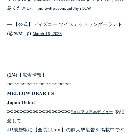
意ください。
pic.twitter.com/quI8hyY3CW
— 【公式】ディズニー ツイステッドワンダーランド
(@twst_jp)
March 16, 2026
(1/4)【広告情報】
⫘⫘⫘⫘⫘⫘⫘⫘⫘⫘
𝐌𝐄𝐋𝐋𝐎𝐖 𝐃𝐄𝐀𝐑 𝐔𝐒
𝐉𝐚𝐩𝐚𝐧 𝐃𝐞𝐛𝐮𝐭
⫘⫘⫘⫘⫘⫘⫘⫘⫘⫘
を記
#メロアス日本デビュー
念して
JR池袋駅に【全長115ｍ】の超大型広告を掲載中です