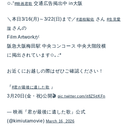
✩˖°
交通広告掲出中 in大阪
#映画君歌
＼本日3/16(月)～3/22(日)まで／
さん
#道枝駿佑
#生見愛
さんの
瑠
Film Artworkが
阪急大阪梅田駅 中央コンコース 中央大階段横
に掲出されています✩｡.:*
お近くにお越しの際はぜひご確認ください！
『
』
#君が最後に遺した歌
3月20日(金・祝)公開🎬
pic.twitter.com/it8Z5jtKFn
— 映画『君が最後に遺した歌』公式
(@kimiutamovie)
March 16, 2026