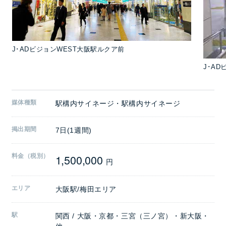
J･ADビジョンWEST大阪駅ルクア前
J･A
媒体種類
駅構内サイネージ・駅構内サイネージ
掲出期間
7日(1週間)
1,500,000
料金（税別）
円
エリア
大阪駅/梅田エリア
駅
関西 / 大阪・京都・三宮（三ノ宮）・新大阪・