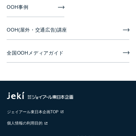
入稿素材
OOH事例
静止画（JPG）または動画（WMV9）
OOH(屋外・交通広告)講座
掲出期間
7日
全国OOHメディアガイド
掲出開始日
月曜日
ジェイアール東日本企画TOP
個人情報の利用目的