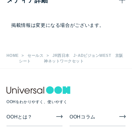
メディア詳細
1,500,000
15秒
円
画面サイズ・面数
掲載情報は変更になる場合がございます。
■掲出駅 大阪、新大阪、三ノ宮、京都、天王寺、京
橋
55/60/65/70インチ 6駅・13エリア 計219面
HOME
セールス
JR西日本 J･ADビジョンWEST 京阪
シート
神ネットワークセット
1日放映時間・ロール長など
6:00～24:00
4:30～24:30 ※天王寺駅中央口、京都駅地下東口、
三ノ宮駅西口、京橋駅北口に適用
OOHをわかりやすく、使いやすく
1枠15秒 1ロール6分
OOHとは？
OOHコラム