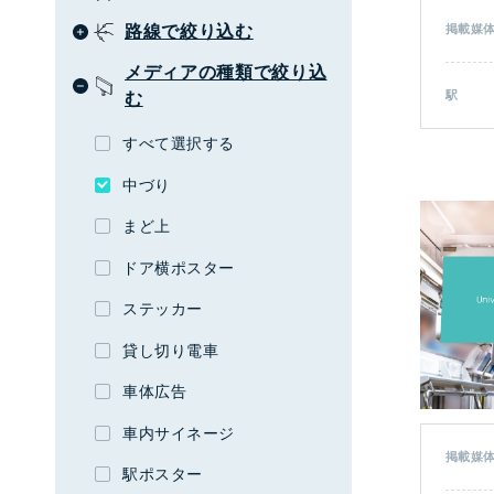
路線で絞り込む
掲載媒
お問い合わせ・相談
広告枠を探す
(簡易検索)
メディアの種類で絞り込
閉じる
駅
む
すべて選択する
中づり
検索する
まど上
広告枠を探す
ドア横ポスター
(詳細検索)
ステッカー
エリアから探す
貸し切り電車
駅名から探す
車体広告
路線から探す
車内サイネージ
掲載媒
メディアの種類から探す
駅ポスター