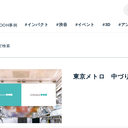
#インパクト
#渋谷
#イベント
#3D
#ア
OOH事例
で検索
東京メトロ 中づ
H最新事情を知りたい