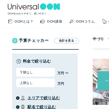
OOHをわかりやすく、使いやすく
OOHとは？
OOH講座
OOHコラム
中づり
0
予算チェッカー
料金で絞り込む
万円 〜
万円
KEYWORD SEARCH
GUIDE
サイト内検索
このサイトの使い方
エリアで絞り込む
OOHの基本を知りたい
掲載事例を知りたい
OO
駅名で絞り込む
閉じる