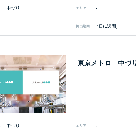
中づり
-
体
エリア
7日(1週間)
掲出期間
東京メトロ 中づ
中づり
-
体
エリア