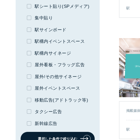
駅シート貼り(SPメディア)
駅
集中貼り
ジェイアール東日本企画に
OOH・交通広告の相談をする
駅サインボード
駅構内イベントスペース
お問い合わせ
駅構内サイネージ
屋外看板・フラッグ広告
屋外/その他サイネージ
屋外イベントスペース
移動広告(アドトラック等)
掲載媒
タクシー広告
新幹線広告
駅
選択した条件で絞り込む