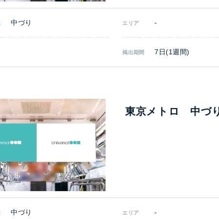
中づり
-
体
エリア
7日(1週間)
掲出期間
東京メトロ 中づ
中づり
-
体
エリア