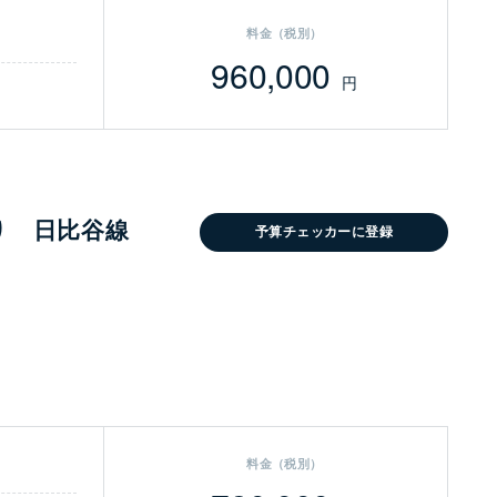
料金（税別）
960,000
円
り 日比谷線
予算チェッカーに登録
料金（税別）