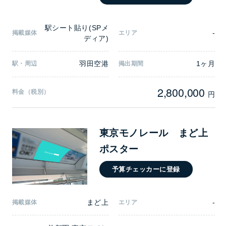
駅シート貼り(SPメ
-
掲載媒体
エリア
ディア)
羽田空港
1ヶ月
駅・周辺
掲出期間
2,800,000
料金（税別）
円
東京モノレール まど上
ポスター
予算チェッカーに登録
まど上
-
掲載媒体
エリア