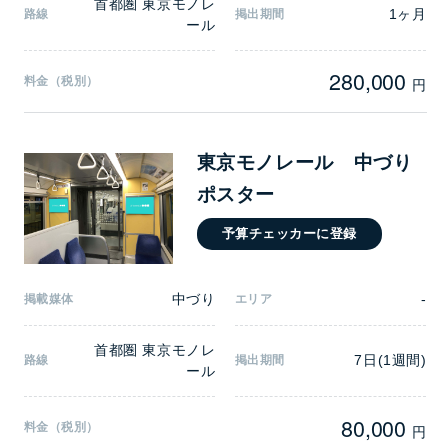
首都圏 東京モノレ
1ヶ月
路線
掲出期間
ール
280,000
料金（税別）
円
東京モノレール 中づり
ポスター
予算チェッカーに登録
中づり
-
掲載媒体
エリア
首都圏 東京モノレ
7日(1週間)
路線
掲出期間
ール
80,000
料金（税別）
円