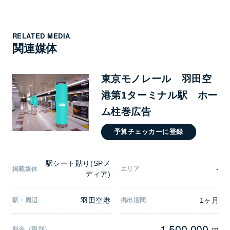
RELATED MEDIA
関連媒体
東京モノレール 羽田空
港第1ターミナル駅 ホー
ム柱巻広告
予算チェッカーに登録
駅シート貼り(SPメ
-
掲載媒体
エリア
ディア)
羽田空港
1ヶ月
駅・周辺
掲出期間
1,500,000
料金（税別）