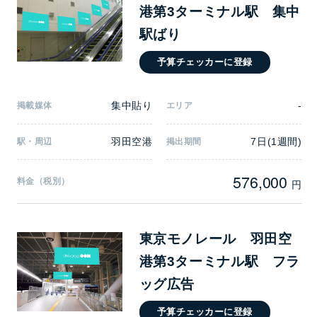
港第3ターミナル駅 集中
駅ばり
予算チェッカーに登録
集中貼り
-
掲載媒体
エリア
羽田空港
7日(1週間)
駅・周辺
掲出期間
576,000
料金（税別）
円
東京モノレール 羽田空
港第3ターミナル駅 フラ
ッグ広告
予算チェッカーに登録