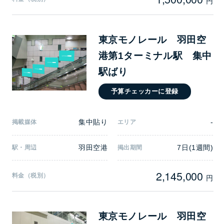
円
東京モノレール 羽田空
港第1ターミナル駅 集中
駅ばり
予算チェッカーに登録
集中貼り
-
掲載媒体
エリア
羽田空港
7日(1週間)
駅・周辺
掲出期間
2,145,000
料金（税別）
円
東京モノレール 羽田空