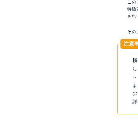
この
特徴
され
その
注意
横
し
～
ま
の
詳