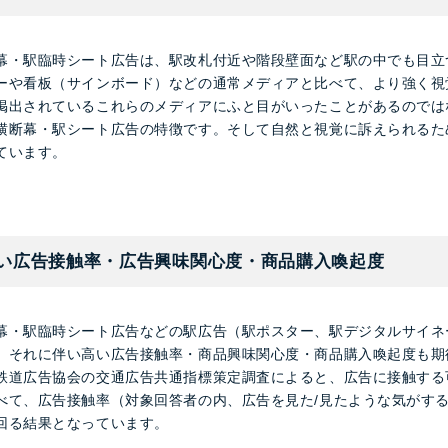
幕・駅臨時シート広告は、駅改札付近や階段壁面など駅の中でも目立
ーや看板（サインボード）などの通常メディアと比べて、より強く視
掲出されているこれらのメディアにふと目がいったことがあるのでは
横断幕・駅シート広告の特徴です。そして自然と視覚に訴えられるた
ています。
い広告接触率・広告興味関心度・商品購入喚起度
幕・駅臨時シート広告などの駅広告（駅ポスター、駅デジタルサイネ
、それに伴い高い広告接触率・商品興味関心度・商品購入喚起度も期
鉄道広告協会の交通広告共通指標策定調査によると、広告に接触する
べて、広告接触率（対象回答者の内、広告を見た/見たような気がす
回る結果となっています。