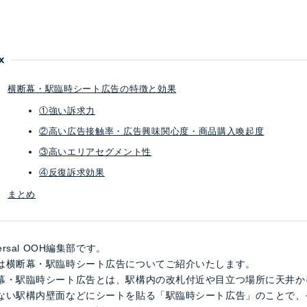
x
横断幕・駅臨時シート広告の特徴と効果
①強い訴求力
②高い広告接触率・広告興味関心度・商品購入喚起度
③高いエリアセグメント性
④反復訴求効果
まとめ
versal OOH編集部です。
は横断幕・駅臨時シート広告についてご紹介いたします。
幕・駅臨時シート広告とは、駅構内の改札付近や目立つ場所に天井か
ない駅構内壁面などにシートを貼る「駅臨時シート広告」のことで、