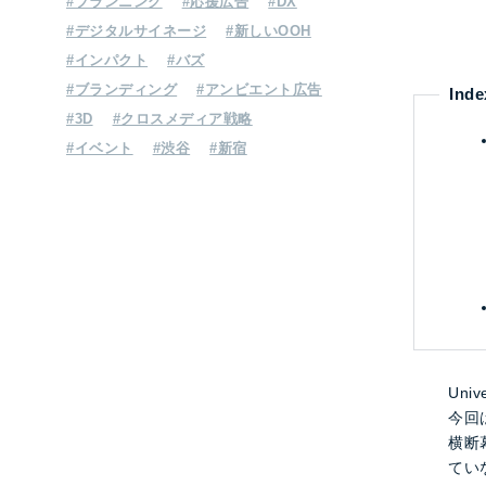
#プランニング
#応援広告
#DX
#デジタルサイネージ
#新しいOOH
#インパクト
#バズ
ジェイアール東日本企画に
#ブランディング
#アンビエント広告
Inde
OOH・交通広告の相談をする
#3D
#クロスメディア戦略
お問い合わせ
#イベント
#渋谷
#新宿
Uni
今回
横断
てい