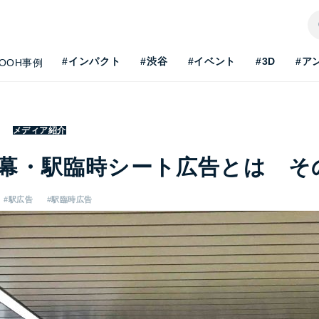
#インパクト
#渋谷
#イベント
#3D
#ア
OOH事例
メディア紹介
幕・駅臨時シート広告とは そ
#駅広告
#駅臨時広告
H最新事情を知りたい