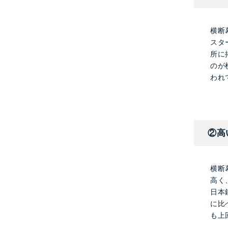
横断
スタ
所に
のが
われ
②高
横断
高く
日本
に比
も上