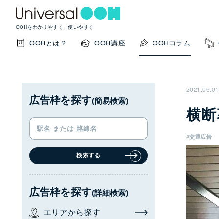
OOHをわかりやすく、使いやすく
OOHとは？
OOH講座
OOHコラム
2021.06.01
広告枠を探す
(簡易検索)
横断
#交通広告
検索する
KEYWORD SEARCH
GUIDE
サイト内検索
このサイトの使い方
広告枠を探す
(詳細検索)
OOHの基本を知りたい
掲載事例を知りたい
OO
エリアから探す
閉じる