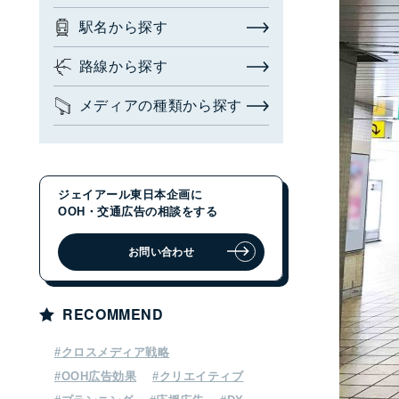
駅名から探す
お問い合わせ・相談
広告枠を探す
(簡易検索)
閉じる
路線から探す
メディアの種類から探す
検索する
ジェイアール東日本企画に
OOH・交通広告の相談をする
広告枠を探す
(詳細検索)
お問い合わせ
エリアから探す
駅名から探す
RECOMMEND
路線から探す
#クロスメディア戦略
メディアの種類から探す
#OOH広告効果
#クリエイティブ