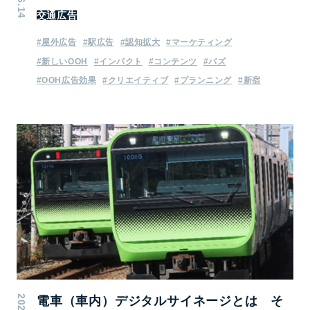
交通広告
#屋外広告
#駅広告
#認知拡大
#マーケティング
#新しいOOH
#インパクト
#コンテンツ
#バズ
#OOH広告効果
#クリエイティブ
#プランニング
#新宿
電車（車内）デジタルサイネージとは そ