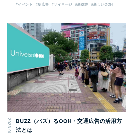
#イベント
#駅広告
#サイネージ
#新媒体
#新しいOOH
2023.06.14
BUZZ（バズ）るOOH・交通広告の活用方
法とは