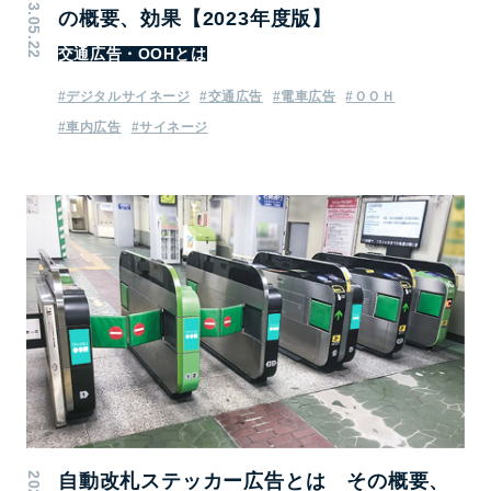
2023.05.22
の概要、効果【2023年度版】
交通広告・OOHとは
#デジタルサイネージ
#交通広告
#電車広告
#ＯＯＨ
#車内広告
#サイネージ
自動改札ステッカー広告とは その概要、