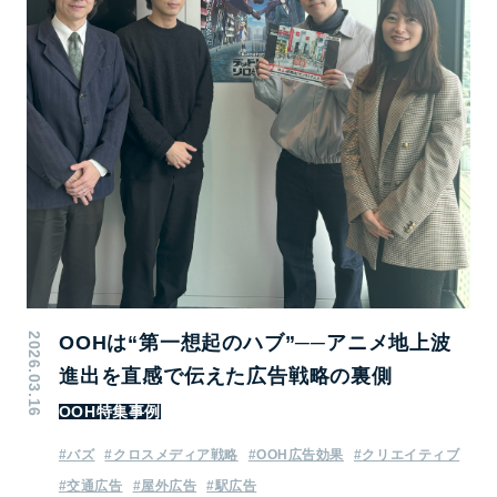
2026.03.16
OOHは“第一想起のハブ”──アニメ地上波
進出を直感で伝えた広告戦略の裏側
OOH特集事例
#バズ
#クロスメディア戦略
#OOH広告効果
#クリエイティブ
#交通広告
#屋外広告
#駅広告