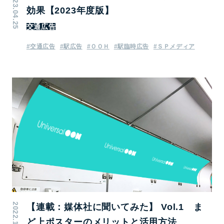
2023.04.25
効果【2023年度版】
交通広告
#交通広告
#駅広告
#ＯＯＨ
#駅臨時広告
#ＳＰメディア
2022.10.24
【連載：媒体社に聞いてみた】 Vol.1 ま
ど上ポスターのメリットと活用方法