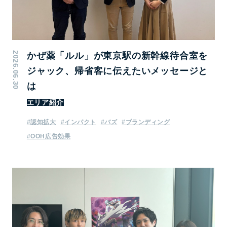
2026.06.30
かぜ薬「ルル」が東京駅の新幹線待合室を
ジャック、帰省客に伝えたいメッセージと
は
エリア紹介
#認知拡大
#インパクト
#バズ
#ブランディング
#OOH広告効果